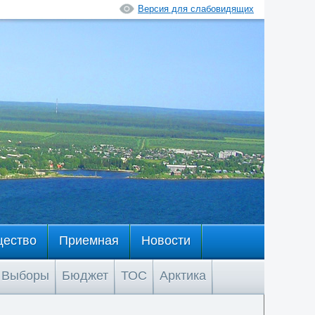
Версия для слабовидящих
щество
Приемная
Новости
Выборы
Бюджет
ТОС
Арктика