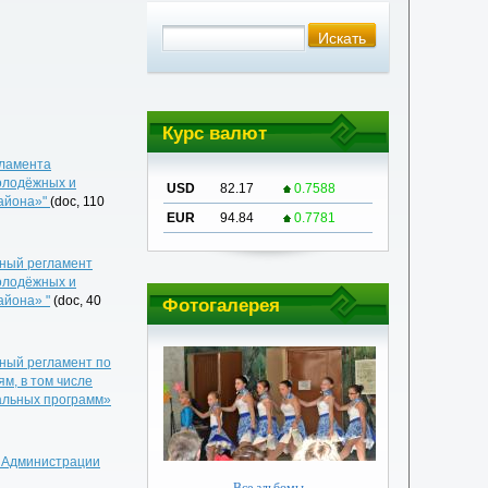
Курс валют
гламента
олодёжных и
USD
82.17
0.7588
района»"
(doc, 110
EUR
94.84
0.7781
вный регламент
олодёжных и
айона» "
(doc, 40
Фотогалерея
вный регламент по
м, в том числе
альных программ»
е Администрации