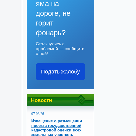
яма на
дороге, не
горит
фонарь?
Столкнулись с
проблемой — сообщите
о ней!
Подать жалобу
Новости
07.08.26
Извещение о размещении
проекта государственной
кадастровой оценки всех
земельных участков,