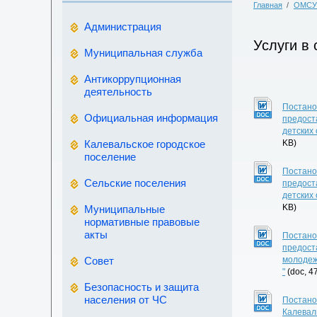
Главная
/
ОМСУ
Администрация
Услуги в
Муниципальная служба
Антикоррупционная
деятельность
Постано
Официальная информация
предост
детских
Калевальское городское
KB)
поселение
Постано
Сельские поселения
предост
детских
KB)
Муниципальные
нормативные правовые
акты
Постано
предост
Совет
молодеж
"
(doc, 4
Безопасность и защита
населения от ЧС
Постано
Калеваль