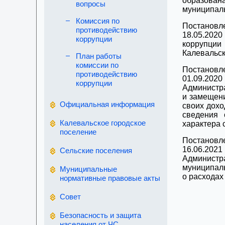
образова
вопросы
муниципаль
Комиссия по
Постанов
противодействию
18.05.202
коррупции
коррупции
Калевальск
План работы
комиссии по
Постанов
противодействию
01.09.202
коррупции
Администра
и замещен
Официальная информация
своих дохо
сведения 
Калевальское городское
характера 
поселение
Постанов
16.06.202
Сельские поселения
Администр
муниципаль
Муниципальные
о расходах
нормативные правовые акты
Совет
Безопасность и защита
населения от ЧС