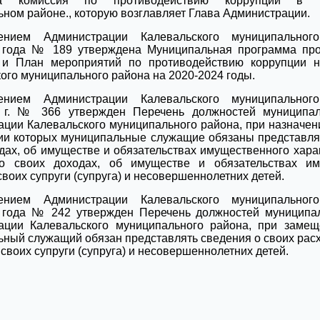
на комиссия по противодействию коррупции в К
ном районе., которую возглавляет Глава Администрации.
лением Администрации Калевальского муниципально
0 года № 189 утверждена Муниципальная программа про
 и План мероприятий по противодействию коррупции н
ого муниципального района на 2020-2024 годы.
лением Администрации Калевальского муниципально
0 г. № 366 утвержден Перечень должностей муниципа
ции Калевальского муниципального района, при назначен
ии которых муниципальные служащие обязаны представля
дах, об имуществе и обязательствах имущественного харак
о своих доходах, об имуществе и обязательствах им
своих супруги (супруга) и несовершеннолетних детей.
лением Администрации Калевальского муниципально
1 года № 242 утвержден Перечень должностей муниципа
ации Калевальского муниципального района, при замещ
ный служащий обязан представлять сведения о своих расхо
 своих супруги (супруга) и несовершеннолетних детей.