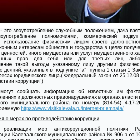
- это злоупотребление служебным положением, дача взят
злоупотребление полномочиями, коммерческий подк
е использование физическим лицом своего должностно
конным интересам общества и государства в целях получ
, ценностей, иного имущества или услуг имущественного х
енных прав для себя или для третьих лиц либо
ление такой выгоды указанному лицу другими физичес
 деяний, указанных в подпункте "а" пункта 1 статьи 1 За
ресах юридического лица.( Федеральный закон от 25.12.0
ствии коррупции")
могут сообщать информацию об известных им факта
лениях и должностных правонарушениях в органах власти 
кого муниципального района по номеру (814-54) 4-17-
приемную
https://www.visitkalevala.ru/internet-priemnaja/
я о мерах по противодействию коррупции
реализации мер антикоррупционной политики Ра
ции Калевальского муниципального района № 906-р от 10