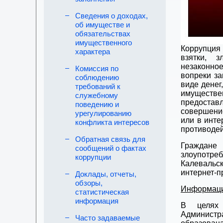
Сведения о доходах,
об имуществе и
обязательствах
имущественного
Коррупция 
характера
взятки, 
незаконно
Комиссия по
вопреки за
соблюдению
виде денег
требований к
имуществ
служебному
предостав
поведению и
совершение
урегулированию
или в инте
конфликта интересов
противодей
Обратная связь для
Граждане 
сообщений о фактах
злоупотреб
коррупции
Калевальс
интернет-
Доклады, отчеты,
обзоры,
Информаци
статистическая
информация
В целях 
Администра
Часто задаваемые