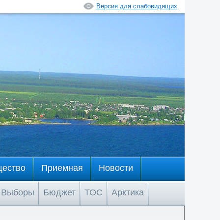
Версия для слабовидящих
щество
Приемная
Новости
Выборы
Бюджет
ТОС
Арктика