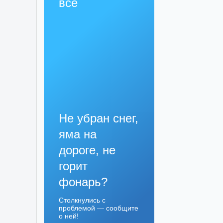
всё
Не убран снег,
яма на
дороге, не
горит
фонарь?
Столкнулись с
проблемой — сообщите
о ней!