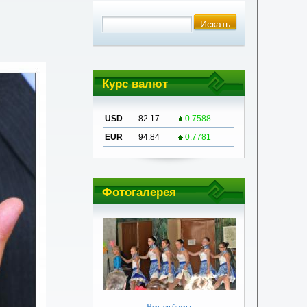
Курс валют
USD
82.17
0.7588
EUR
94.84
0.7781
Фотогалерея