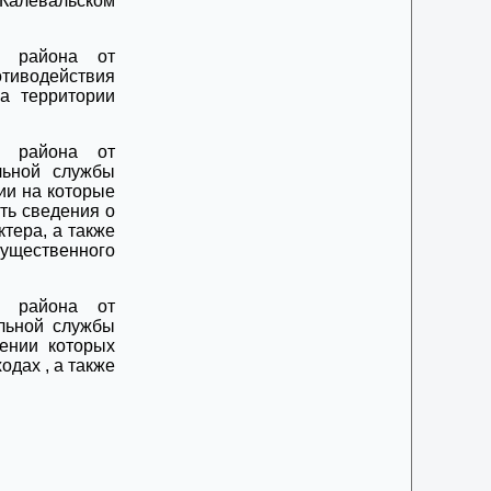
алевальском
го района от
тиводействия
а территории
го района от
льной службы
ии на которые
ть сведения о
тера, а также
ущественного
го района от
льной службы
ении которых
дах , а также