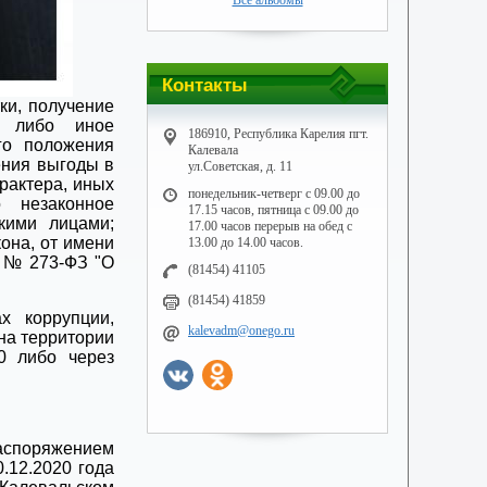
Все альбомы
Контакты
ки, получение
уп либо иное
186910, Республика Карелия пгт.
го положения
Калевала
ения выгоды в
ул.Советская, д. 11
арактера, иных
понедельник-четверг с 09.00 до
 незаконное
17.15 часов, пятница с 09.00 до
кими лицами;
17.00 часов перерыв на обед с
кона, от имени
13.00 до 14.00 часов.
8 № 273-ФЗ "О
(81454) 41105
(81454) 41859
х коррупции,
kalevadm@onego.ru
на территории
20 либо через
споряжением
.12.2020 года