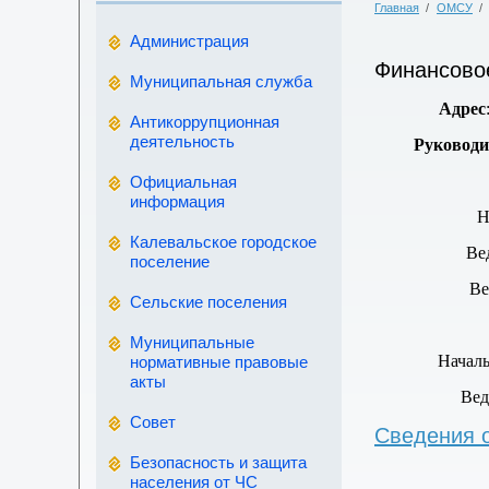
Главная
/
ОМСУ
/
Администрация
Финансово
Муниципальная служба
Адрес
Антикоррупционная
деятельность
Руководи
Официальная
информация
Н
Калевальское городское
Ве
поселение
Ве
Сельские поселения
Муниципальные
Началь
нормативные правовые
акты
Вед
Совет
Сведения 
Безопасность и защита
населения от ЧС