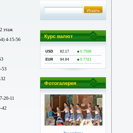
 2 этаж
Курс валют
4) 4-15-56
USD
82.17
0.7588
53
EUR
94.84
0.7781
-53
-32
Фотогалерея
7-20-11
0-42