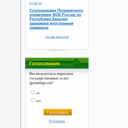
03.08.26
Сотрудниками Пограничного
управления ФСБ России по
Республике Карелия
задержана иностранная
гражданка
Архив новостей
Голосование
Вы пользуетесь порталом
государственных услуг
(gosuslugi.ru)?
да
нет
Результаты