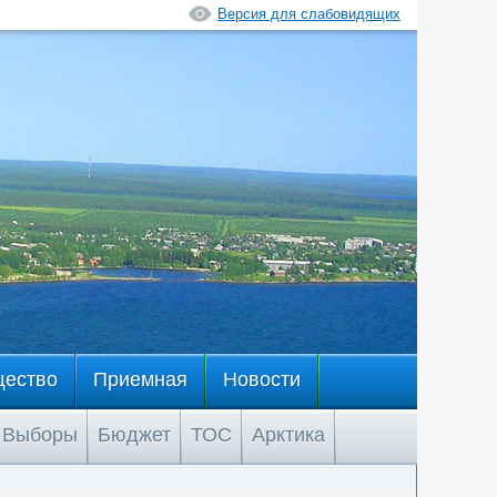
Версия для слабовидящих
щество
Приемная
Новости
Выборы
Бюджет
ТОС
Арктика