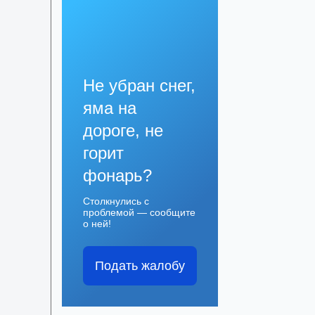
Не убран снег,
яма на
дороге, не
горит
фонарь?
Столкнулись с
проблемой — сообщите
о ней!
Подать жалобу