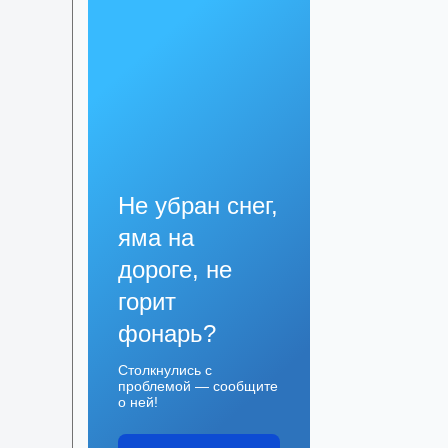
Не убран снег,
яма на
дороге, не
горит
фонарь?
Столкнулись с
проблемой — сообщите
о ней!