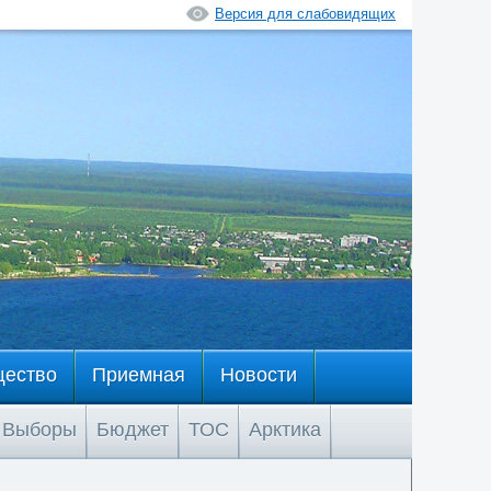
Версия для слабовидящих
щество
Приемная
Новости
Выборы
Бюджет
ТОС
Арктика