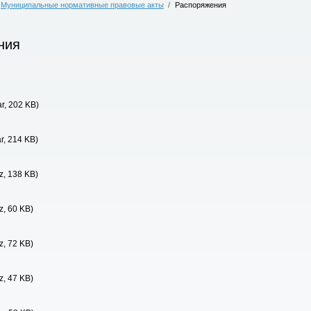
Муниципальные нормативные правовые акты
/
Распоряжения
ния
ar, 202 KB)
ar, 214 KB)
z, 138 KB)
z, 60 KB)
z, 72 KB)
z, 47 KB)