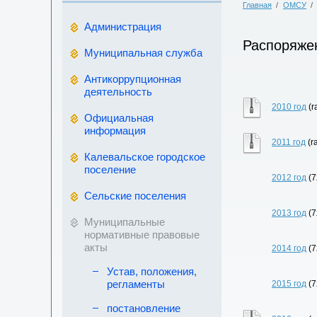
Главная
/
ОМСУ
/
Администрация
Распоряже
Муниципальная служба
Антикоррупционная
деятельность
2010 год
(r
Официальная
информация
2011 год
(r
Калевальское городское
поселение
2012 год
(7
Сельские поселения
2013 год
(7
Муниципальные
нормативные правовые
акты
2014 год
(7
Устав, положения,
регламенты
2015 год
(7
постановление