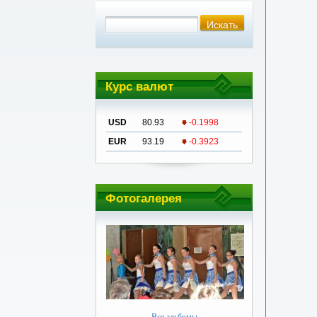
Курс валют
USD
80.93
-0.1998
EUR
93.19
-0.3923
Фотогалерея