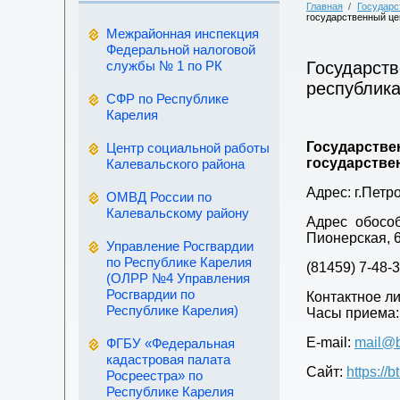
Главная
/
Государс
государственный ц
Межрайонная инспекция
Федеральной налоговой
службы № 1 по РК
Государств
республик
СФР по Республике
Карелия
Государстве
Центр социальной работы
государстве
Калевальского района
Адрес: г.Петр
ОМВД России по
Калевальскому району
Адрес обосо
Пионерская, 
Управление Росгвардии
по Республике Карелия
(81459) 7-48-3
(ОЛРР №4 Управления
Росгвардии по
Контактное л
Республике Карелия)
Часы приема: Пн
E-mail:
mail@b
ФГБУ «Федеральная
кадастровая палата
Сайт:
https://b
Росреестра» по
Республике Карелия