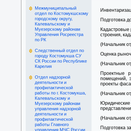
Межмуниципальный
Инвентаризац
отдел по Костомукшскому
городскому округу,
Подготовка д
Калевальскому и
Муезерскому районам
Кадастровые 
Управления Росреестра
строения, кад
по РК
(Начальник о
Следственный отдел по
Оценка рыноч
городу Костомукша СУ
СК России по Республике
(Начальник от
Карелия
Проектные р
Отдел надзорной
помещений, э
деятельности и
проекты фаса
профилактической
работы по г. Костомукша,
(Начальник от
Калевальскому и
Юридические
Муезерскому районам
представлени
управления надзорной
деятельности и
(Начальник от
профилактической
работы Главного
Подготовка з
управления МЧС России