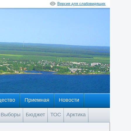
Версия для слабовидящих
щество
Приемная
Новости
Выборы
Бюджет
ТОС
Арктика