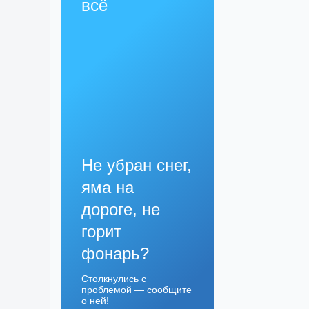
всё
Не убран снег,
яма на
дороге, не
горит
фонарь?
Столкнулись с
проблемой — сообщите
о ней!