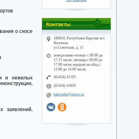
Все альбомы
портов
Контакты
вания о сносе
186910, Республика Карелия пгт.
Калевала
ул.Советская, д. 11
понедельник-четверг с 09.00 до
в
17.15 часов, пятница с 09.00 до
17.00 часов перерыв на обед с
13.00 до 14.00 часов.
(81454) 41105
ых и нежилых
еконструкции,
(81454) 41859
kalevadm@onego.ru
х заявлений,