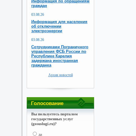
Информация по обращениям
граждан
03.08.26
Информация для населения
об отключении
электроэнергии
03.08.26
Сотрудниками Пограничного
управления ФСБ России по
Республике Карелия
задержана иностранная
гражданка
Архив новостей
Голосование
Вы пользуетесь порталом
государственных услуг
(gosuslugi.ru)?
да