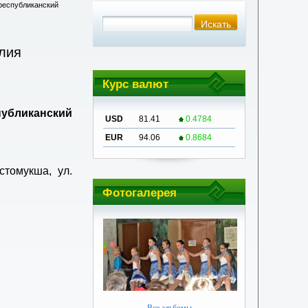
республиканский
лия
Курс валют
публиканский
USD
81.41
0.4784
EUR
94.06
0.8684
остомукша, ул.
Фотогалерея