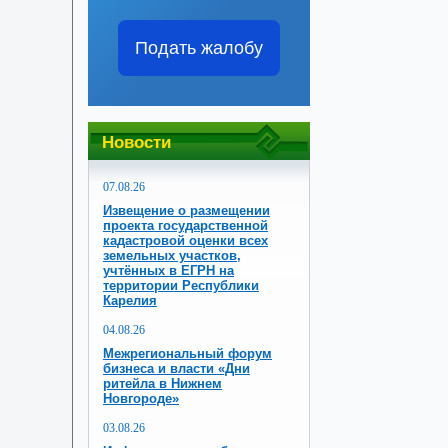
Подать жалобу
Новости
07.08.26
Извещение о размещении
проекта государственной
кадастровой оценки всех
земельных участков,
учтённых в ЕГРН на
территории Республики
Карелия
04.08.26
Межрегиональный форум
бизнеса и власти «Дни
ритейла в Нижнем
Новгороде»
03.08.26