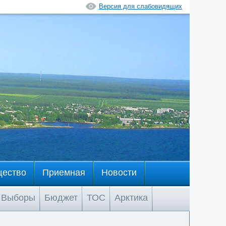
Версия для слабовидящих
щество
Приемная
Новости
Выборы
Бюджет
ТОС
Арктика