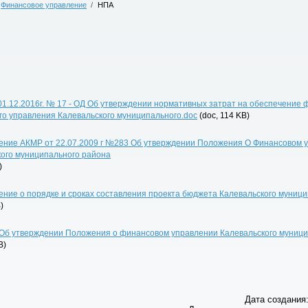
Финансовое управление
/
НПА
01.12.2016г. № 17 - ОД Об утверждении нормативных затрат на обеспечение 
о управления Калевальского муниципального.doc
(doc, 114 KB)
ение АКМР от 22.07.2009 г №283 Об утверждении Положения О Финансовом 
кого муниципального района
)
ние о порядке и сроках составления проекта бюджета Калевальского муниц
)
8 Об утверждении Положения о финансовом управлении Калевальского муниц
B)
Дата создания: