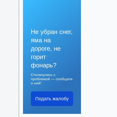
Не убран снег,
яма на
дороге, не
горит
фонарь?
Столкнулись с
проблемой — сообщите
о ней!
Подать жалобу