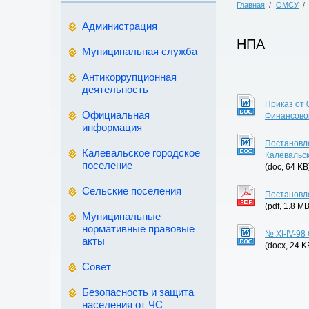
Главная
/
ОМСУ
/
Администрация
НПА
Муниципальная служба
Антикоррупционная
деятельность
Приказ от 
Официальная
Финансовог
информация
Постановл
Калевальское городское
Калевальс
поселение
(doc, 64 KB
Сельские поселения
Постановле
(pdf, 1.8 MB
Муниципальные
нормативные правовые
№ XI-IV-9
акты
(docx, 24 K
Совет
Безопасность и защита
населения от ЧС