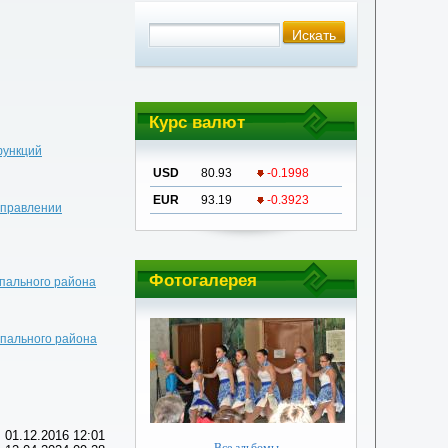
Курс валют
функций
USD
80.93
-0.1998
EUR
93.19
-0.3923
управлении
Фотогалерея
ипального района
ипального района
 01.12.2016 12:01