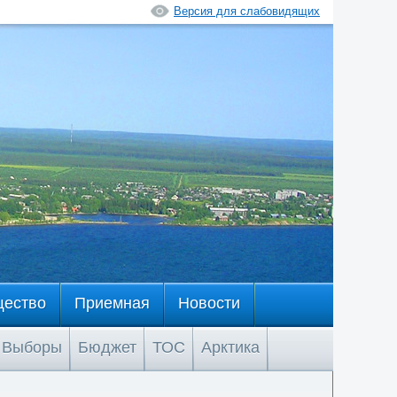
Версия для слабовидящих
щество
Приемная
Новости
Выборы
Бюджет
ТОС
Арктика