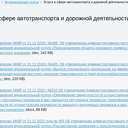
/
Муниципальные услуги
/
Услуги в сфере автотранспорта и дорожной деятельност
 сфере автотранспорта и дорожной деятельност
вление АКМР от 21.12.2018 г №486- Об утверждении административного рег
авления муниципальной услуги «Присоединение объекта дорожного сервиса 
местного значения»
(doc, 242 KB)
вление АКМР от 21.12.2018 г №485- Об утверждении административного рег
авления муниципальной услуги «Выдача специального разрешения на движе
ильным дорогам местного значения тяжеловесного и (или) крупногабаритного
а»
(doc, 220 KB)
вление АКМР от 15.11.2022 г №532 Об утверждении Административного регл
авления муниципальной услуги «Оформление свидетельств об осуществлени
у регулярных перевозок и карт маршрута регулярных перевозок, переоформ
льств об осуществлении перевозок по маршруту регулярных перевозок и кар
ных перевозок»
(docx, 88 KB)
вление АКМР от 21.11.2025 года № 465 Об утверждении административного 
авления муниципальной услуги «Рассмотрение заявления о присоединении 