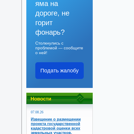
яма на
дороге, не
горит
фонарь?
Столкнулись с
проблемой — сообщите
о ней!
Подать жалобу
Новости
07.08.26
Извещение о размещении
проекта государственной
кадастровой оценки всех
земельных участков,