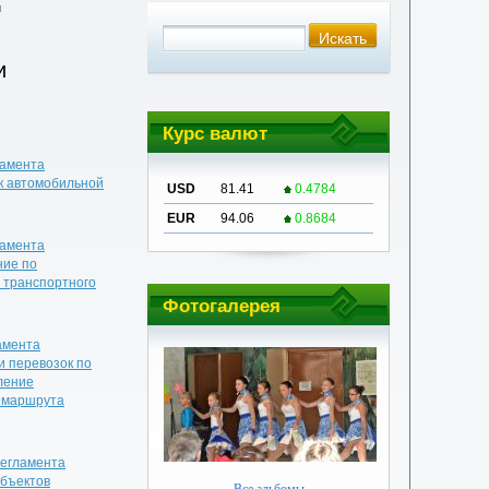
и
и
Курс валют
ламента
к автомобильной
USD
81.41
0.4784
EUR
94.06
0.8684
ламента
ние по
 транспортного
Фотогалерея
амента
и перевозок по
ление
т маршрута
регламента
объектов