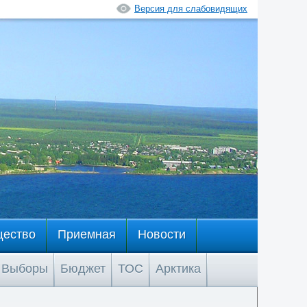
Версия для слабовидящих
щество
Приемная
Новости
Выборы
Бюджет
ТОС
Арктика