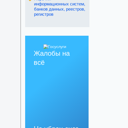
информационных систем,
банков данных, реестров,
регистров
Жалобы на
всё