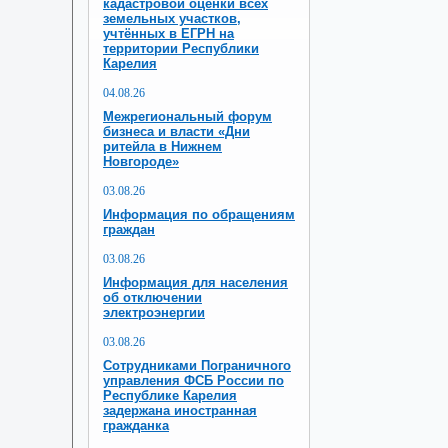
кадастровой оценки всех
земельных участков,
учтённых в ЕГРН на
территории Республики
Карелия
04.08.26
Межрегиональный форум
бизнеса и власти «Дни
ритейла в Нижнем
Новгороде»
03.08.26
Информация по обращениям
граждан
03.08.26
Информация для населения
об отключении
электроэнергии
03.08.26
Сотрудниками Пограничного
управления ФСБ России по
Республике Карелия
задержана иностранная
гражданка