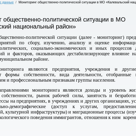
е данные
/
Мониторинг общественно-политической ситуации в МО «Калевальский на
г общественно-политической ситуации в МО
ский национальный район»
щественно-политической ситуации (далее - мониторинг) пред
приятий по сбору, изучению, анализу и оценке информац
политических, социально-экономических и иных процессов 
вий и факторов, оказывающих дестабилизирующее влияние на
муниципальном районе.
ониторинга являются предприятия, учреждения и другие
т формы собственности, вида деятельности, отобранные 
им и профессиональным признакам группы населения.
правлениями мониторинга являются доходы и уровень жиз
 собственности, рынок рабочей силы, занятость и безработи
ссы на предприятиях, в учреждениях и других организациях, у
льно-демографические (доступ к услугам, предоставлени
ой, культурной инфраструктуры) и миграционные процессы (изу
хологического поведения иммигрантов, отношения к ним корен