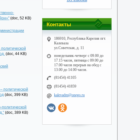
Все альбомы
ственно-
йон»"
(doc, 52 KB)
Контакты
Администрации
186910, Республика Карелия пгт.
Калевала
ул.Советская, д. 11
 политической
од.
(doc, 44 KB)
понедельник-четверг с 09.00 до
17.15 часов, пятница с 09.00 до
17.00 часов перерыв на обед с
ьский
13.00 до 14.00 часов.
(81454) 41105
(81454) 41859
– политической
од
(doc, 399 KB)
kalevadm@onego.ru
о-политической
д."
(doc, 389 KB)