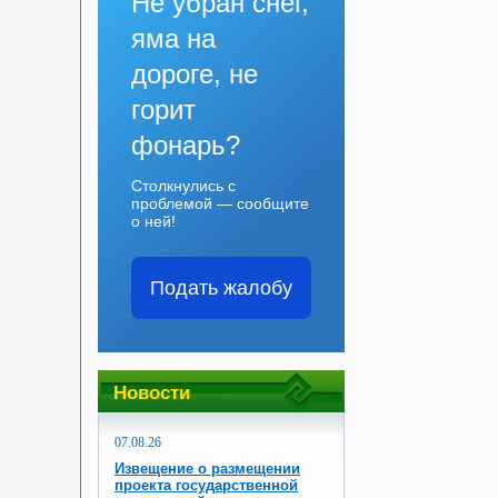
Не убран снег,
яма на
дороге, не
горит
фонарь?
Столкнулись с
проблемой — сообщите
о ней!
Подать жалобу
Новости
07.08.26
Извещение о размещении
проекта государственной