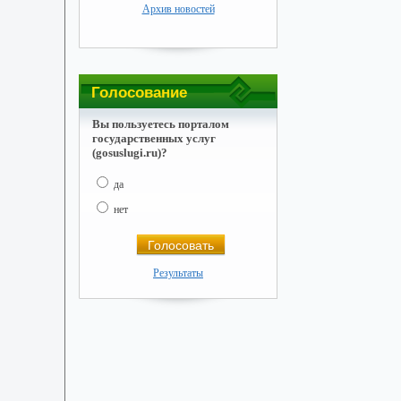
Архив новостей
Голосование
Вы пользуетесь порталом
государственных услуг
(gosuslugi.ru)?
да
нет
Результаты