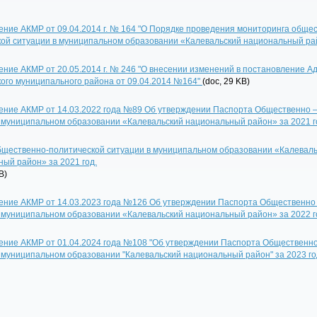
ние АКМР от 09.04.2014 г. № 164 "О Порядке проведения мониторинга обще
кой ситуации в муниципальном образовании «Калевальский национальный ра
ние АКМР от 20.05.2014 г. № 246 "О внесении изменений в постановление 
ого муниципального района от 09.04.2014 №164"
(doc, 29 KB)
ение АКМР от 14.03.2022 года №89 Об утверждении Паспорта Общественно –
 муниципальном образовании «Калевальский национальный район» за 2021 г
бщественно-политической ситуации в муниципальном образовании «Калевал
ый район» за 2021 год.
B)
ение АКМР от 14.03.2023 года №126 Об утверждении Паспорта Общественно 
 муниципальном образовании «Калевальский национальный район» за 2022 г
ение АКМР от 01.04.2024 года №108 "Об утверждении Паспорта Общественн
 муниципальном образовании "Калевальский национальный район" за 2023 го