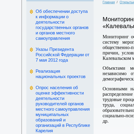
Главная
/
Открыты
Об обеспечении доступа
к информации о
Мониторин
деятельности
«Калеваль
государственных органов
и органов местного
Мониторинг об
самоуправления
систему меро
общественно-
Указы Президента
причин, усло
Российской Федерации от
Калевальском 
7 мая 2012 года
Объектами м
Реализация
независимо о
национальных проектов
демографическ
Опрос населения об
Основными на
оценке эффективности
распределение
деятельности
трудовые проце
руководителей органов
труда, социа
местного самоуправления
образовательн
муниципальных
социально-пси
образований и
др.
организаций в Республике
Карелия