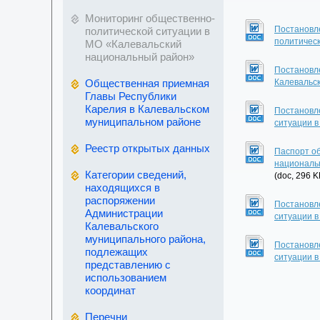
Мониторинг общественно-
Постановле
политической ситуации в
политичес
МО «Калевальский
национальный район»
Постановле
Общественная приемная
Калевальск
Главы Республики
Карелия в Калевальском
Постановл
муниципальном районе
ситуации в
Реестр открытых данных
Паспорт о
национальн
Категории сведений,
(doc, 296 K
находящихся в
распоряжении
Постановл
Администрации
ситуации в
Калевальского
муниципального района,
Постановл
подлежащих
ситуации в
представлению с
использованием
координат
Перечни