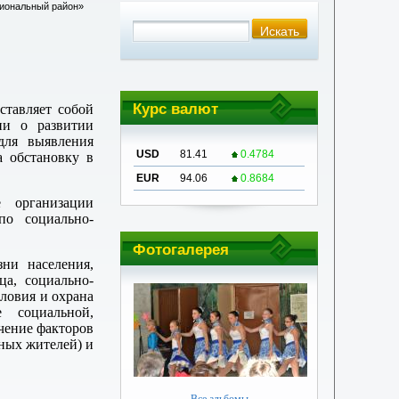
циональный район»
Курс валют
ставляет собой
ии о развитии
для выявления
USD
81.41
0.4784
 обстановку в
EUR
94.06
0.8684
 организации
по социально-
Фотогалерея
ни населения,
ца, социально-
словия и охрана
е социальной,
чение факторов
ных жителей) и