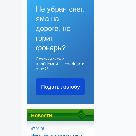
Не убран снег,
яма на
дороге, не
горит
фонарь?
Столкнулись с
проблемой — сообщите
о ней!
Подать жалобу
Новости
07.08.26