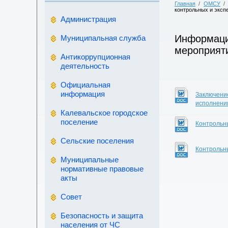
Главная
/
ОМСУ
/
контрольных и эксп
Администрация
Информаци
Муниципальная служба
мероприят
Антикоррупционная
деятельность
Официальная
информация
Заключение
исполнении
Калевальское городское
поселение
Контрольны
Сельские поселения
Контрольн
Муниципальные
нормативные правовые
акты
Совет
Безопасность и защита
населения от ЧС