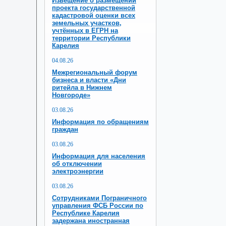
Извещение о размещении
проекта государственной
кадастровой оценки всех
земельных участков,
учтённых в ЕГРН на
территории Республики
Карелия
04.08.26
Межрегиональный форум
бизнеса и власти «Дни
ритейла в Нижнем
Новгороде»
03.08.26
Информация по обращениям
граждан
03.08.26
Информация для населения
об отключении
электроэнергии
03.08.26
Сотрудниками Пограничного
управления ФСБ России по
Республике Карелия
задержана иностранная