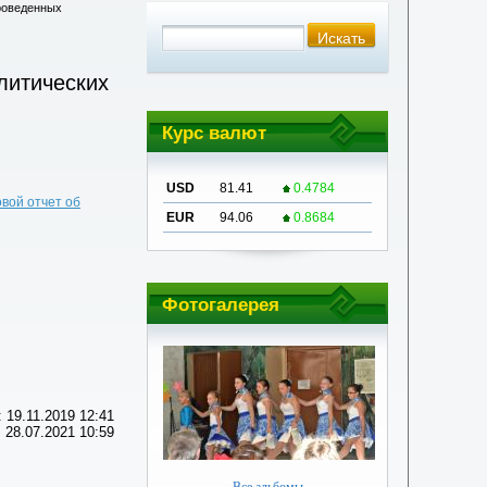
роведенных
литических
Курс валют
USD
81.41
0.4784
вой отчет об
EUR
94.06
0.8684
Фотогалерея
 19.11.2019 12:41
 28.07.2021 10:59