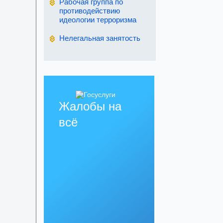
Рабочая группа по
противодействию
идеологии терроризма
Нелегальная занятость
Жалобы на
всё