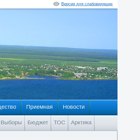
Версия для слабовидящих
щество
Приемная
Новости
Выборы
Бюджет
ТОС
Арктика