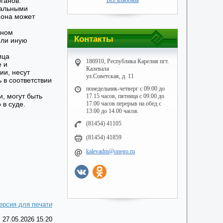
ганов.
Все альбомы
ральными
 она может
нном
Контакты
или иную
ица
186910, Республика Карелия пгт.
е и
Калевала
ии, несут
ул.Советская, д. 11
 в соответствии
понедельник-четверг с 09.00 до
, могут быть
17.15 часов, пятница с 09.00 до
в суде.
17.00 часов перерыв на обед с
13.00 до 14.00 часов.
(81454) 41105
(81454) 41859
kalevadm@onego.ru
ерсия для печати
 27.05.2026 15:20