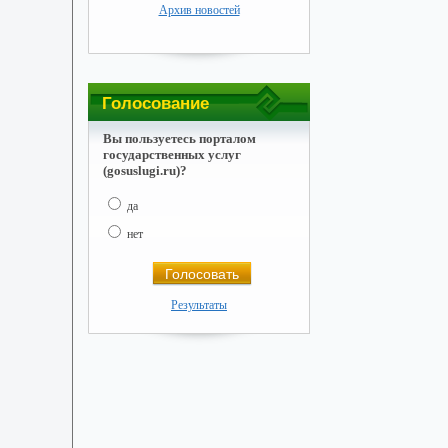
Архив новостей
Голосование
Вы пользуетесь порталом
государственных услуг
(gosuslugi.ru)?
да
нет
Результаты