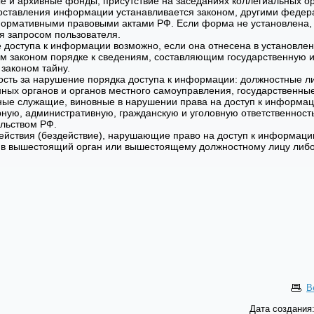
е и архивные фонды, присутствие на заседаниях коллегиальных ор
ставления информации устанавливается законом, другими феде
нормативными правовыми актами РФ. Если форма не установлена,
я запросом пользователя.
 доступа к информации возможно, если она отнесена в установле
 законом порядке к сведениям, составляющим государственную 
законом тайну.
ость за нарушение порядка доступа к информации: должностные л
нных органов и органов местного самоуправления, государственны
ые служащие, виновные в нарушении права на доступ к информац
ную, административную, гражданскую и уголовную ответственность
ельством РФ.
ействия (бездействие), нарушающие право на доступ к информации
в вышестоящий орган или вышестоящему должностному лицу либо 
В
Дата создания: