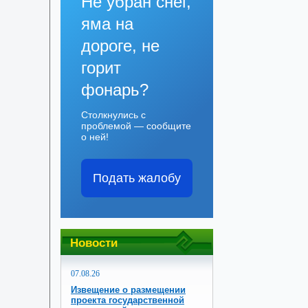
Не убран снег,
яма на
дороге, не
горит
фонарь?
Столкнулись с
проблемой — сообщите
о ней!
Подать жалобу
Новости
07.08.26
Извещение о размещении
проекта государственной