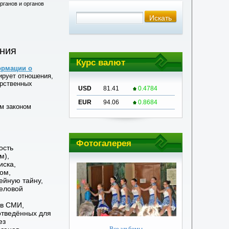
рганов и органов
ения
Курс валют
ормации о
ирует отношения,
арственных
USD
81.41
0.4784
EUR
94.06
0.8684
ым законом
Фотогалерея
ость
м),
иска,
ом,
ейную тайну,
деловой
 в СМИ,
отведённых для
ез