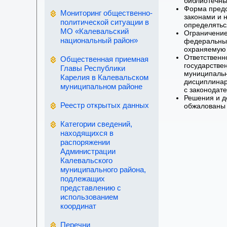
библиотечны
Форма предо
Мониторинг общественно-
законами и 
политической ситуации в
определятьс
МО «Калевальский
Ограничение
национальный район»
федеральным
охраняемую 
Ответственн
Общественная приемная
государстве
Главы Республики
муниципальн
Карелия в Калевальском
дисциплинар
муниципальном районе
с законодат
Решения и д
Реестр открытых данных
обжалованы 
Категории сведений,
находящихся в
распоряжении
Администрации
Калевальского
муниципального района,
подлежащих
представлению с
использованием
координат
Перечни