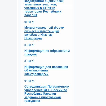
кадастровой оценки всех
земельных участков,
учтённых в ЕГРН на
территории Республики
Карелия
04.08.26
Межрегиональный форум
бизнеса и власти «Дни
ритейла в Нижнем
Новгороде»
03.08.26
Информация по обращениям
граждан
03.08.26
Информация для населения
об отключении
электроэнергии
03.08.26
Сотрудниками Пограничного
управления ФСБ России по
Республике Карелия
задержана иностранная
гражданка