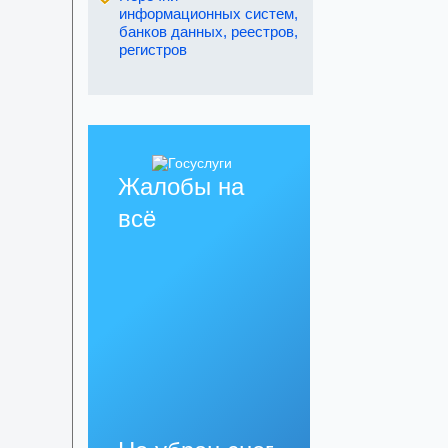
информационных систем,
банков данных, реестров,
регистров
Жалобы на
всё