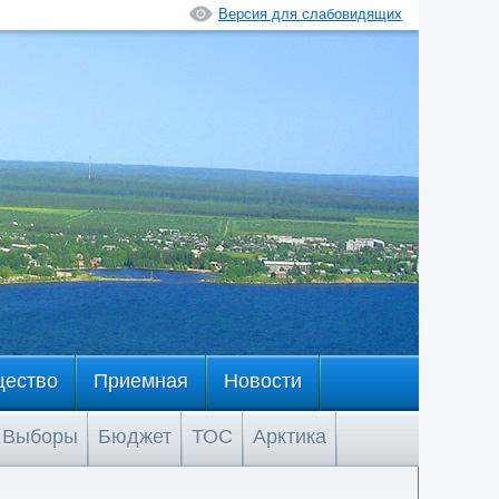
Версия для слабовидящих
щество
Приемная
Новости
Выборы
Бюджет
ТОС
Арктика