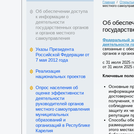
Главная
/
Открыты
местного самоупра
Об обеспечении доступа
к информации о
деятельности
Об обеспеч
государственных органов
государств
и органов местного
самоуправления
Федеральный за
деятельности г
Указы Президента
связанные с обе
органов и орган
Российской Федерации от
7 мая 2012 года
с 31 июля 2025 
от 31 июля 2025
Реализация
Ключевые полож
национальных проектов
Основные пр
Опрос населения об
информации 
оценке эффективности
достовернос
деятельности
получения, 
руководителей органов
соблюдение 
местного самоуправления
защиту их че
муниципальных
репутации п
образований и
Способы обе
размещение 
организаций в Республике
этого места
Карелия