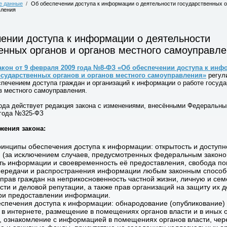
е данные
/
Об обеспечении доступа к информации о деятельности государственных о
вления
ении доступа к информации о деятельности
енных органов и органов местного самоуправл
кон от 9 февраля 2009 года №8-ФЗ «Об обеспечении доступа к инф
осударственных органов и органов местного самоуправления»
регул
спечением доступа граждан и организаций к информации о работе госуд
ов местного самоуправления.
года действует редакция закона с изменениями, внесёнными Федеральн
 года №325-ФЗ
ения закона:
инципы обеспечения доступа к информации: открытость и доступн
(за исключением случаев, предусмотренных федеральным законо
ть информации и своевременность её предоставления, свобода по
передачи и распространения информации любым законным способ
прав граждан на неприкосновенность частной жизни, личную и сем
сти и деловой репутации, а также прав организаций на защиту их 
ри предоставлении информации.
спечения доступа к информации: обнародование (опубликование)
в интернете, размещение в помещениях органов власти и в иных 
х, ознакомление с информацией в помещениях органов власти, чер