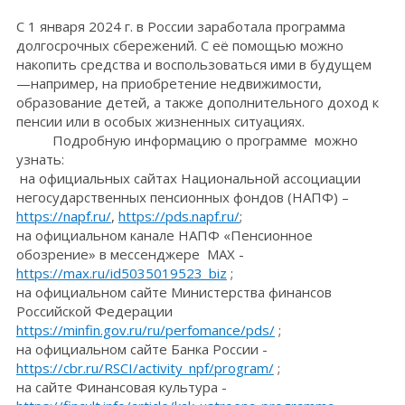
С 1 января 2024 г. в России заработала программа
долгосрочных сбережений. С её помощью можно
накопить средства и воспользоваться ими в будущем
—например, на приобретение недвижимости,
образование детей, а также дополнительного доход к
пенсии или в особых жизненных ситуациях.
Подробную информацию о программе можно
узнать:
на официальных сайтах Национальной ассоциации
негосударственных пенсионных фондов (НАПФ) –
https://napf.ru/
,
https://pds.napf.ru/
;
на официальном канале НАПФ «Пенсионное
обозрение» в мессенджере МАХ -
https://max.ru/id5035019523_biz
;
на официальном сайте Министерства финансов
Российской Федерации
https://minfin.gov.ru/ru/perfomance/pds/
;
на официальном сайте Банка России -
https://cbr.ru/RSCI/activity_npf/program/
;
на сайте Финансовая культура -