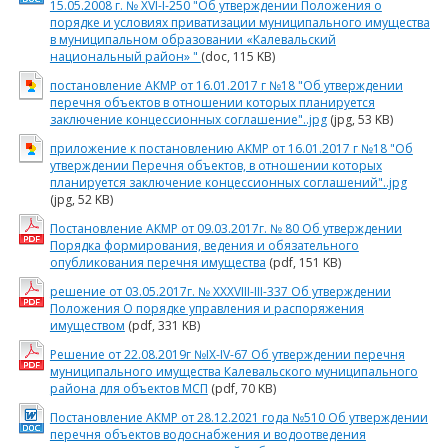
15.05.2008 г. № ХVI-I-250 "Об утверждении Положения о
порядке и условиях приватизации муниципального имущества
в муниципальном образовании «Калевальский
национальный район» "
(doc, 115 KB)
постановление АКМР от 16.01.2017 г №18 "Об утверждении
перечня объектов в отношении которых планируется
заключение концессионных соглашение"..jpg
(jpg, 53 KB)
приложение к постановлению АКМР от 16.01.2017 г №18 "Об
утверждении Перечня объектов, в отношении которых
планируется заключение концессионных соглашений"..jpg
(jpg, 52 KB)
Постановление АКМР от 09.03.2017г. № 80 Об утверждении
Порядка формирования, ведения и обязательного
опубликования перечня имущества
(pdf, 151 KB)
решение от 03.05.2017г. № XXXVIII-III-337 Об утверждении
Положения О порядке управления и распоряжения
имуществом
(pdf, 331 KB)
Решение от 22.08.2019г №IX-IV-67 Об утверждении перечня
муниципального имущества Калевальского муниципального
района для объектов МСП
(pdf, 70 KB)
Постановление АКМР от 28.12.2021 года №510 Об утверждении
перечня объектов водоснабжения и водоотведения