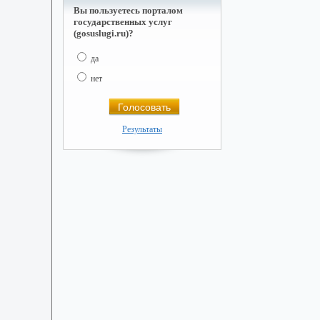
Вы пользуетесь порталом
государственных услуг
(gosuslugi.ru)?
да
нет
Результаты