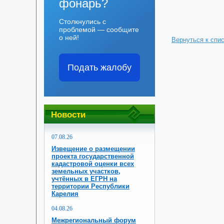
фонарь?
Столкнулись с
проблемой — сообщите
о ней!
Вернуться к спи
Подать жалобу
Новости
07.08.26
Извещение о размещении
проекта государственной
кадастровой оценки всех
земельных участков,
учтённых в ЕГРН на
территории Республики
Карелия
04.08.26
Межрегиональный форум