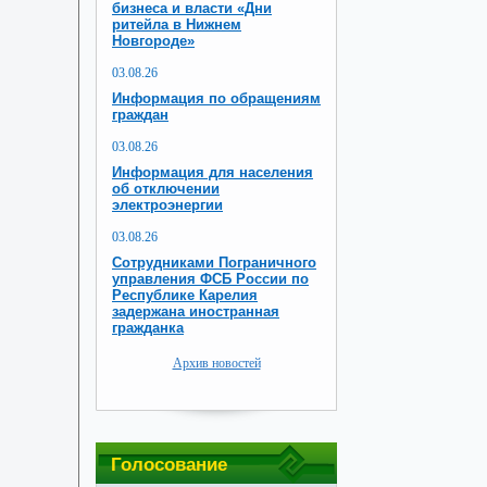
бизнеса и власти «Дни
ритейла в Нижнем
Новгороде»
03.08.26
Информация по обращениям
граждан
03.08.26
Информация для населения
об отключении
электроэнергии
03.08.26
Сотрудниками Пограничного
управления ФСБ России по
Республике Карелия
задержана иностранная
гражданка
Архив новостей
Голосование