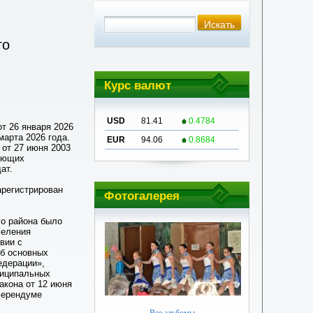
го
Курс валют
USD
81.41
0.4784
т 26 января 2026
марта 2026 года.
EUR
94.06
0.8684
 от 27 июня 2003
ующих
ат.
арегистрирован
Фотогалерея
го района было
селения
вии с
Об основных
едерации»,
ниципальных
акона от 12 июня
еферендуме