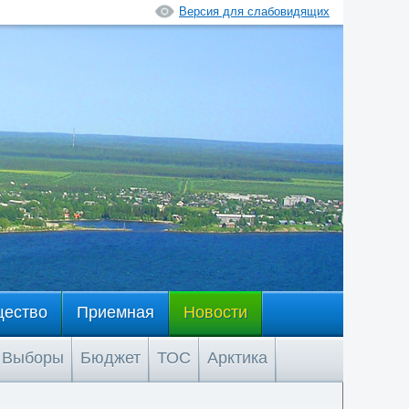
Версия для слабовидящих
щество
Приемная
Новости
Выборы
Бюджет
ТОС
Арктика