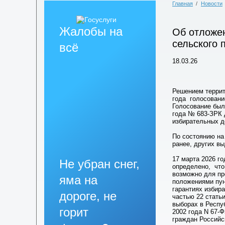
Главная
/
Новости
Жалобы на
Об отложен
сельского 
всё
18.03.26
Решением террит
года голосовани
Голосование был
года № 683-ЗРК 
избирательных д
По состоянию на 
ранее, других в
17 марта 2026 г
Не убран снег,
определено, что
возможно для пр
яма на
положениями пун
гарантиях избир
дороге, не
частью 22 стать
выборах в Респу
горит
2002 года N 67-
граждан Российс