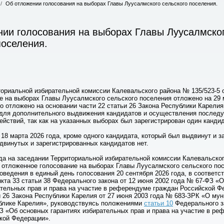
/
Об отложении голосования на выборах Главы Луусалмского сельского поселения.
ии голосования на выборах Главы Луусалмско
поселения.
ориальной избирательной комиссии Калевальского района № 135/523-5 о
е на выборах Главы Луусалмского сельского поселения отложено на 29 
о отложено на основании части 22 статьи 26 Закона Республики Карелия
для дополнительного выдвижения кандидатов и осуществления послед
ействий, так как на указанных выборах был зарегистрирован один кандид
18 марта 2026 года, кроме одного кандидата, который был выдвинут и з
ыдвинутых и зарегистрированных кандидатов нет.
ода на заседании Территориальной избирательной комиссии Калевальско
 отложенное голосование на выборах Главы Луусалмского сельского по
оведения в единый день голосования 20 сентября 2026 года, в соответст
кта 33 статьи 38 Федерального закона от 12 июня 2002 года № 67-ФЗ «
ательных прав и права на участие в референдуме граждан Российской Ф
и 26 Закона Республики Карелия от 27 июня 2003 года № 683-ЗРК «О му
блике Карелия», руководствуясь положениями
статьи 10
Федерального з
ФЗ «Об основных гарантиях избирательных прав и права на участие в р
кой Федерации».