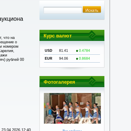
аукциона
Курс валют
, что на
вещение о
ым номером
Карелия,
USD
81.41
0.4784
дажи
EUR
94.06
0.8684
яч) рублей 00
Фотогалерея
 23.04.2026 12:40