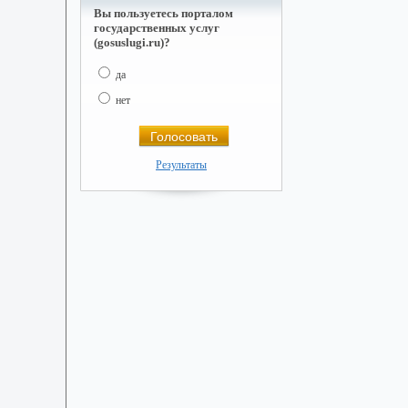
Вы пользуетесь порталом
государственных услуг
(gosuslugi.ru)?
да
нет
Результаты