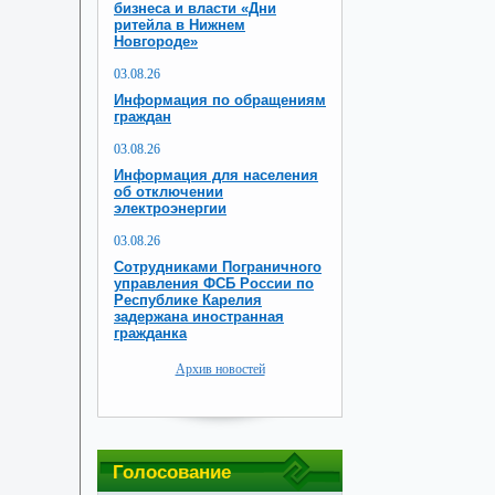
бизнеса и власти «Дни
ритейла в Нижнем
Новгороде»
03.08.26
Информация по обращениям
граждан
03.08.26
Информация для населения
об отключении
электроэнергии
03.08.26
Сотрудниками Пограничного
управления ФСБ России по
Республике Карелия
задержана иностранная
гражданка
Архив новостей
Голосование