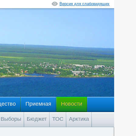
Версия для слабовидящих
щество
Приемная
Новости
Выборы
Бюджет
ТОС
Арктика