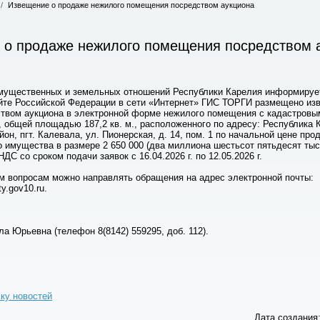
/
Извещение о продаже нежилого помещения посредством аукциона
 о продаже нежилого помещения посредством 
ущественных и земельных отношений Республики Карелия информирует
те Российской Федерации в сети «Интернет» ГИС ТОРГИ размещено из
твом аукциона в электронной форме нежилого помещения с кадастров
, общей площадью 187,2 кв. м., расположенного по адресу: Республика 
он, пгт. Калевала, ул. Пионерская, д. 14, пом. 1 по начальной цене про
о имущества в размере 2 650 000 (два миллиона шестьсот пятьдесят тыс
НДС со сроком подачи заявок с 16.04.2026 г. по 12.05.2026 г.
 вопросам можно направлять обращения на адрес электронной почты:
ty.gov10.ru.
а Юрьевна (телефон 8(8142) 559295, доб. 112).
ску новостей
Дата создания: