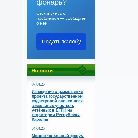
фонарь?
Столкнулись с
проблемой — сообщите
о ней!
Подать жалобу
Новости
07.08.26
Извещение о размещении
проекта государственной
кадастровой оценки всех
земельных участков,
учтённых в ЕГРН на
территории Республики
Карелия
04.08.26
Межрегиональный форум