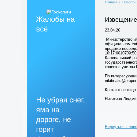
Главная
/
Новости
Жалобы на
Извещение
всё
23.04.26
Министерство им
официальном сай
продаже посредс
10:17:0010709:50
Калевальский рай
государственног
копеек с учетом 
По интересующим
nikitinaliu@proper
Контактное лицо:
Не убран снег,
Никитина Людмил
яма на
дороге, не
Вернуться к спи
горит