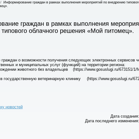
/
Информирование граждан в рамках выполнения мероприятий по внедрению типовог
мец».
вание граждан в рамках выполнения мероприя
 типового облачного решения «Мой питомец».
граждан о возможности получения следующих электронных сервисов ч
твенных и муниципальных услуг (функций) на территории региона:
ждении животного без владельцев (https://www.gosuslugi.ru/673151/1/f
в государственную ветеринарную клинику (https://www.gosuslugi.ru/672
ску новостей
Дата создания:
Дата последнего изменения: