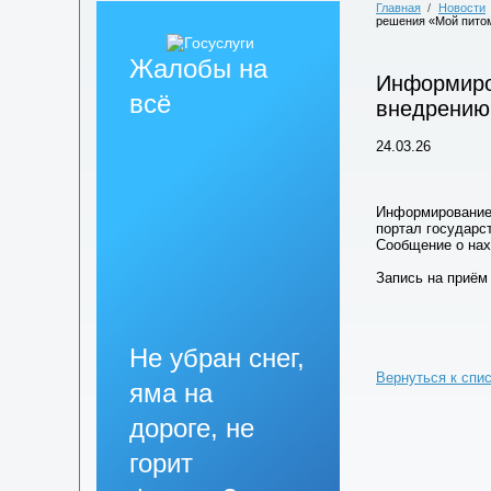
Главная
/
Новости
решения «Мой пито
Жалобы на
Информиро
всё
внедрению
24.03.26
Информирование 
портал государс
Сообщение о нахо
Запись на приём 
Не убран снег,
Вернуться к спи
яма на
дороге, не
горит