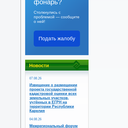
фонарь?
Столкнулись с
проблемой — сообщите
о ней!
Подать жалобу
Новости
07.08.26
Извещение о размещении
проекта государственной
кадастровой оценки всех
земельных участков,
учтённых в ЕГРН на
территории Республики
Карелия
04.08.26
Межрегиональный форум