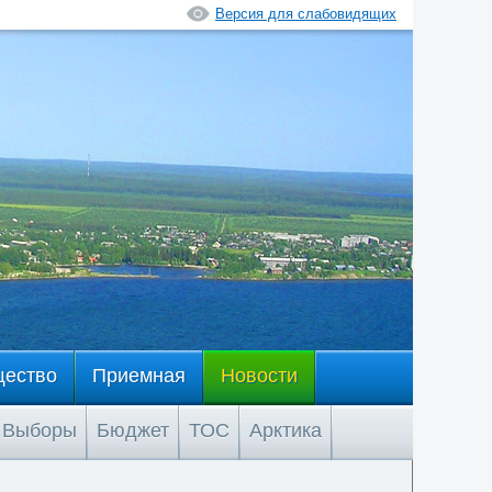
Версия для слабовидящих
щество
Приемная
Новости
Выборы
Бюджет
ТОС
Арктика