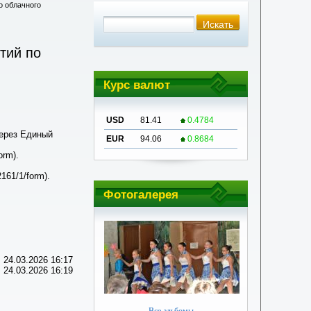
о облачного
тий по
Курс валют
USD
81.41
0.4784
ерез Единый
EUR
94.06
0.8684
orm).
161/1/form).
Фотогалерея
 24.03.2026 16:17
 24.03.2026 16:19