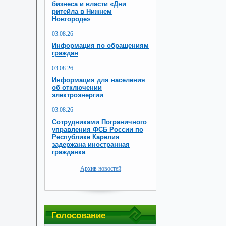
бизнеса и власти «Дни
ритейла в Нижнем
Новгороде»
03.08.26
Информация по обращениям
граждан
03.08.26
Информация для населения
об отключении
электроэнергии
03.08.26
Сотрудниками Пограничного
управления ФСБ России по
Республике Карелия
задержана иностранная
гражданка
Архив новостей
Голосование