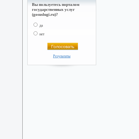
Вы пользуетесь порталом
государственных услуг
(gosuslugi.ru)?
да
нет
Результаты